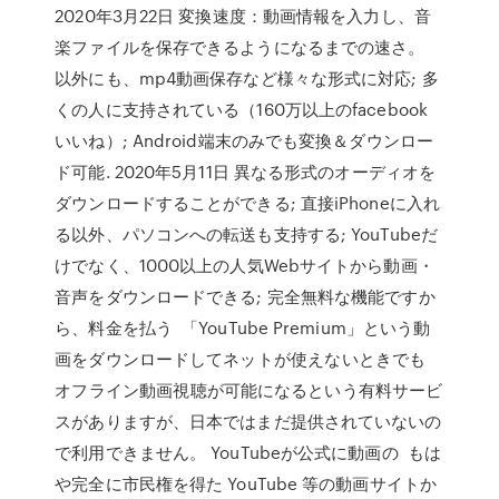
2020年3月22日 変換速度：動画情報を入力し、音
楽ファイルを保存できるようになるまでの速さ。
以外にも、mp4動画保存など様々な形式に対応; 多
くの人に支持されている（160万以上のfacebook
いいね）; Android端末のみでも変換＆ダウンロー
ド可能. 2020年5月11日 異なる形式のオーディオを
ダウンロードすることができる; 直接iPhoneに入れ
る以外、パソコンへの転送も支持する; YouTubeだ
けでなく、1000以上の人気Webサイトから動画・
音声をダウンロードできる; 完全無料な機能ですか
ら、料金を払う 「YouTube Premium」という動
画をダウンロードしてネ⁠ッ⁠ト⁠が使⁠え⁠な⁠い⁠と⁠き⁠で⁠も
オ⁠フ⁠ラ⁠イ⁠ン動画視⁠聴が可能になる⁠という有料サービ
スがありますが、日本ではまだ提供されていないの
で利用できません。 YouTubeが公式に動画の もは
や完全に市民権を得た YouTube 等の動画サイトか