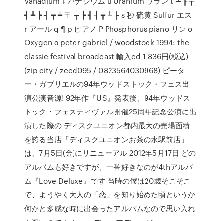
Vanadium ↓ バナジウム u Uranium ウラン t ┴ ┠ ┰
┥ ┻ ┣ ┤ ┯ ┷ 〒 ┬ ┝ ┫ ┨ ┳ ┸ ├ s 秒 硫黄 Sulfur エス
r アール q ¶ p ピアノ P Phosphorus piano リン o
Oxygen ο peter gabriel / woodstock 1994: the
classic festival broadcast 輸入cd 1,836円(税込)
(zip city / zccd095 / 0823564030968) ピータ
ー・ガブリエルの94年ウッドストック・フェス出
演公演音源! 92年作『US』発表後、94年ウッドス
トック・フェスティヴァル開催25周年記念公演に出
演した際の ディスクユニオン都内最大の売場面積
を誇る当店「ディスクユニオンお茶の水駅前店」
は、7月5日(金)にリニューアル 2012年5月17日 どの
アルバムも好きですが、一番好きなのが4thアルバ
ム『Love Deluxe』です 当時の僕は20歳そこそこ
で、ようやく大人の「恋」を知り始めた頃というか
何かと多感な時に出会ったアルバムなので思い入れ