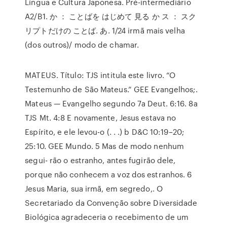
Língua e Cultura Japonesa. Pré-intermediário
A2/B1. か ： ことばを はじめて 見る か ス ： スク
リプトだけの ことば. あ. 1/24 irmã mais velha
(dos outros)/ modo de chamar.
MATEUS. Título: TJS intitula este livro. “O
Testemunho de São Mateus.” GEE Evangelhos;.
Mateus — Evangelho segundo 7a Deut. 6:16. 8a
TJS Mt. 4:8 E novamente, Jesus estava no
Espírito, e ele levou-o (. . .) b D&C 10:19–20;
25:10. GEE Mundo. 5 Mas de modo nenhum
segui- rão o estranho, antes fugirão dele,
porque não conhecem a voz dos estranhos. 6
Jesus Maria, sua irmã, em segredo,. O
Secretariado da Convenção sobre Diversidade
Biológica agradeceria o recebimento de um