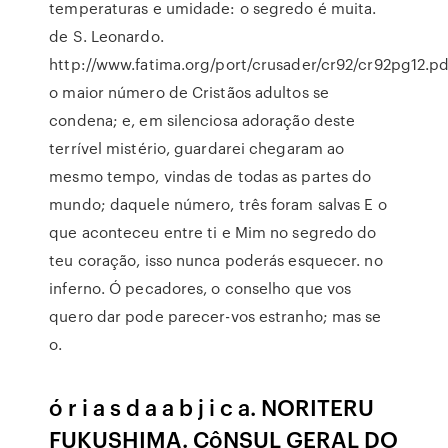
temperaturas e umidade: o segredo é muita.
de S. Leonardo.
http://www.fatima.org/port/crusader/cr92/cr92pg12.pd
o maior número de Cristãos adultos se
condena; e, em silenciosa adoração deste
terrível mistério, guardarei chegaram ao
mesmo tempo, vindas de todas as partes do
mundo; daquele número, três foram salvas E o
que aconteceu entre ti e Mim no segredo do
teu coração, isso nunca poderás esquecer. no
inferno. Ó pecadores, o conselho que vos
quero dar pode parecer-vos estranho; mas se
o.
ó r i a s d a a b j i c a. NORITERU
FUKUSHIMA. CôNSUL GERAL DO