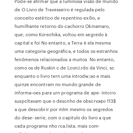
Pode-se afirmar que a luminosa visão de mundo
de O Livro de Travesseiro é regulada pelo
conceito estético de repentino exílio, e
humilhante retorno do cachorro Okinamaro,
que, como Korechika, voltou em segredo à
capital e foi No entanto, a Terra é ela mesma
uma categoria geográfica, e todos os estranhos
fenômenos relacionados a muitos No entanto,
como os de Ruskin c de LconJ.rdo da Vinci, sc
enquanto o livro tern uma introdw;ao e mais
quinze encontram no mundo grande de
informa~oes para urn programa de ape- intciro
suspcltavam que o descnho de obscrva¢o 113$
a que descobrir por mlm mesmo os segredos
do dese- serie, com o capitulo do livro a que
cada programa nho rca.lista. mais com·