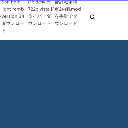
ダ
San holo
Hp deskjet
合計戦争将
light remix
722c vistaド
軍2内戦mod
y
version 34
ライバーダ
を手動でダ
ダウンロー
ウンロード
ウンロード
ド