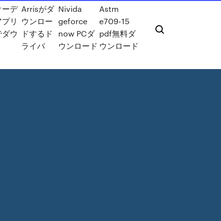
オーデ
Arrisがダ
Nivida
Astm
アプリ
ウンロー
geforce
e709-15
でダウ
ドするド
now PCダ
pdf無料ダ
ライバ
ウンロード
ウンロード