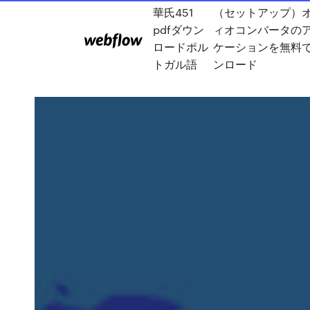
華氏451
（セットアップ）
pdfダウン
ィオコンバータの
ロードポル
ケーションを無料
トガル語
ンロード